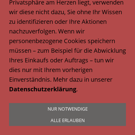
Privatsphäre am Herzen liegt, verwenden
wir diese nicht dazu, Sie ohne Ihr Wissen
zu identifizieren oder Ihre Aktionen
© 2024
Michel Media Group
,
nachzuverfolgen. Wenn wir
Klaus Michel
&
Emotion-Media3 Consulting Group
.
personenbezogene Cookies speichern
Alle Rechte vorbehalten.
müssen – zum Beispiel für die Abwicklung
Ihres Einkaufs oder Auftrags – tun wir
dies nur mit Ihrem vorherigen
Einverständnis. Mehr dazu in unserer
Datenschutzerklärung
.
NUR NOTWENDIGE
ALLE ERLAUBEN